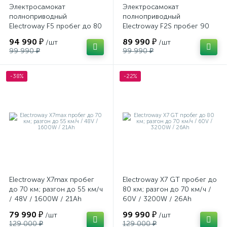
Электросамокат
Электросамокат
полноприводный
полноприводный
Electroway F5 пробег до 80
Electroway F2S пробег 90
км; разгон до 70 км/ч / 60V
км; разгон 60 км/ч / 48V /
94 990 ₽
89 990 ₽
/шт
/шт
/ 5600W / 22Ah
2400W / 26Ah
99 990 ₽
99 990 ₽
-38%
-22%
Electroway X7max пробег
Electroway X7 GT пробег до
до 70 км; разгон до 55 км/ч
80 км; разгон до 70 км/ч /
/ 48V / 1600W / 21Ah
60V / 3200W / 26Ah
79 990 ₽
99 990 ₽
/шт
/шт
129 000 ₽
129 000 ₽