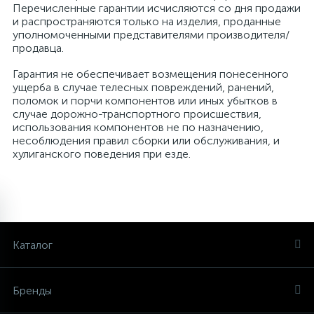
Перечисленные гарантии исчисляются со дня продажи
и распространяются только на изделия, проданные
уполномоченными представителями производителя/
продавца.
Гарантия не обеспечивает возмещения понесенного
ущерба в случае телесных повреждений, ранений,
поломок и порчи компонентов или иных убытков в
случае дорожно-транспортного происшествия,
использования компонентов не по назначению,
несоблюдения правил сборки или обслуживания, и
хулиганского поведения при езде.
ГИРОСКУТЕРЫ
ЗАПЧАСТИ
МОНОКОЛЕСА
СИГВЕИ
ЭЛЕКТРОСАМОКАТЫ
ЭЛЕКТРОСКЕЙТЫ
Каталог
16
2
3
1
1
10 дюймов
ДЛЯ ГИРОСКУТЕРОВ
Airwheel
Airwheel
ДЛЯ НАЧИНАЮЩИХ
ELECTROWAY
Бренды
54
3
1
10,5 дюймов
ДЛЯ МОНОКОЛЕС
ДЛЯ ОПЫТНЫХ
ВЗРОСЛЫЕ