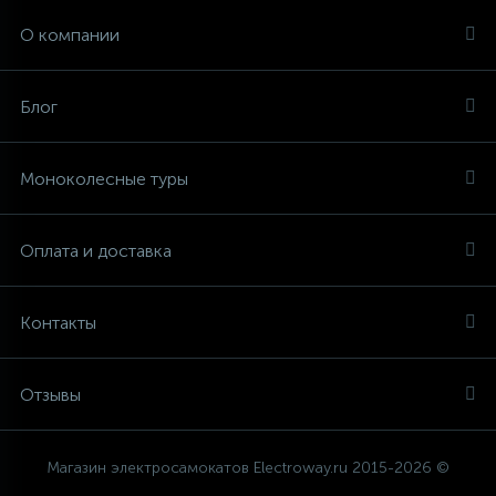
О компании
3
1
С РУЧКОЙ
ВНЕДОРОЖНЫЕ
Блог
1
ДЕТСКИЕ
INMOTION
Моноколесные туры
2
ДЛЯ ГОРОДА
GOTWAY
Оплата и доставка
4
FASTWHEEL
ЗИМНИЕ
Контакты
3
1
МОЩНЫЕ
KINGSONG
Отзывы
3
С СИДЕНЬЕМ
Магазин электросамокатов Electroway.ru 2015-2026 ©