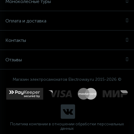
Моноколесные туры
2
ДЛЯ ГОРОДА
GOTWAY
Оплата и доставка
4
FASTWHEEL
ЗИМНИЕ
Контакты
3
1
МОЩНЫЕ
KINGSONG
Отзывы
3
С СИДЕНЬЕМ
Магазин электросамокатов Electroway.ru 2015-2026 ©
Политика компании в отношении обработки персональных
данных