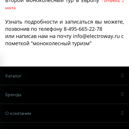
Второй моноколесный тур в Европу
- осталось 2
места
Узнать подробности и записаться вы можете,
позвонив по телефону 8-495-665-22-78
или написав нам на почту info@electroway.ru с
пометкой "моноколесный туризм"
ГИРОСКУТЕРЫ
ЗАПЧАСТИ
МОНОКОЛЕСА
СИГВЕИ
ЭЛЕКТРОСАМОКАТЫ
ЭЛЕКТРОСКЕЙТЫ
Каталог
16
2
3
1
1
10 дюймов
ДЛЯ ГИРОСКУТЕРОВ
Airwheel
Airwheel
ДЛЯ НАЧИНАЮЩИХ
ELECTROWAY
Бренды
54
3
1
10,5 дюймов
ДЛЯ МОНОКОЛЕС
ДЛЯ ОПЫТНЫХ
ВЗРОСЛЫЕ
О компании
3
1
С РУЧКОЙ
ВНЕДОРОЖНЫЕ