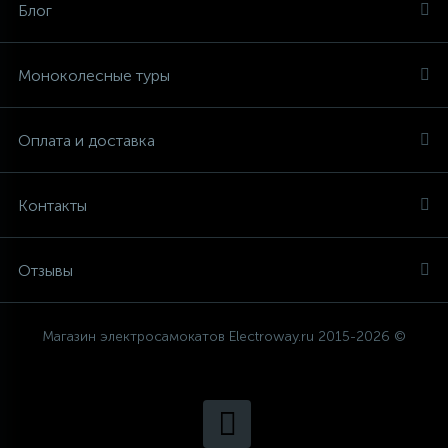
Блог
1
ДЕТСКИЕ
INMOTION
Моноколесные туры
2
ДЛЯ ГОРОДА
GOTWAY
Оплата и доставка
4
FASTWHEEL
ЗИМНИЕ
Контакты
3
1
МОЩНЫЕ
KINGSONG
Отзывы
3
С СИДЕНЬЕМ
Магазин электросамокатов Electroway.ru 2015-2026 ©