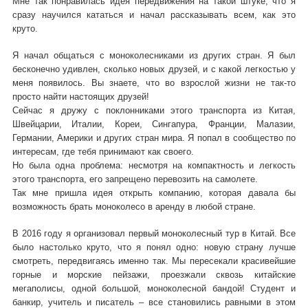
Мне так понравилась идея передвижения на такой штуке, что я
сразу научился кататься и начал рассказывать всем, как это
круто.
Я начал общаться с моноколесниками из других стран. Я был
бесконечно удивлен, сколько новых друзей, и с какой легкостью у
меня появилось. Вы знаете, что во взрослой жизни не так-то
просто найти настоящих друзей!
Сейчас я дружу с поклонниками этого транспорта из Китая,
Швейцарии, Италии, Кореи, Сингапура, Франции, Малазии,
Германии, Америки и других стран мира. Я попал в сообщество по
интересам, где тебя принимают как своего.
Но была одна проблема: несмотря на компактность и легкость
этого транспорта, его запрещено перевозить на самолете.
Так мне пришла идея открыть компанию, которая давала бы
возможность брать моноколесо в аренду в любой стране.
В 2016 году я организовал первый моноколесный тур в Китай
.
Все
было настолько круто, что я понял одно: новую страну лучше
смотреть, передвигаясь именно так. Мы пересекали красивейшие
горные и морские пейзажи, проезжали сквозь китайские
мегаполисы, одной большой, моноколесной бандой! Студент и
банкир, учитель и писатель – все становились равными в этом