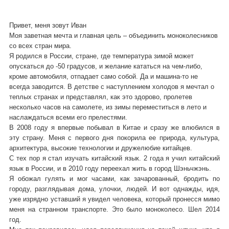
Привет, меня зовут Иван
Моя заветная мечта и главная цель – объединить моноколесников
со всех стран мира.
Я родился в России, стране, где температура зимой может
опускаться до -50 градусов, и желание кататься на чем-либо,
кроме автомобиля, отпадает само собой. Да и машина-то не
всегда заводится. В детстве с наступлением холодов я мечтал о
теплых странах и представлял, как это здорово, пролетев
несколько часов на самолете, из зимы переместиться в лето и
наслаждаться всеми его прелестями.
В 2008 году я впервые побывал в Китае и сразу же влюбился в
эту страну. Меня с первого дня покорила ее природа, культура,
архитектура, высокие технологии и дружелюбие китайцев.
С тех пор я стал изучать китайский язык. 2 года я учил китайский
язык в России, и в 2010 году переехал жить в город Шэньчжэнь.
Я обожал гулять и мог часами, как зачарованный, бродить по
городу, разглядывая дома, улочки, людей. И вот однажды, идя,
уже изрядно уставший я увидел человека, который пронесся мимо
меня на странном транспорте. Это было моноколесо. Шел 2014
год.