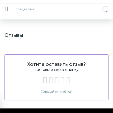
Определяем...
Отзывы
Хотите оставить отзыв?
Поставьте свою оценку!
Сделайте выбор!
ГИРОСКУТЕРЫ
ЗАПЧАСТИ
МОНОКОЛЕСА
СИГВЕИ
ЭЛЕКТРОСАМОКАТЫ
ЭЛЕКТРОСКЕЙТЫ